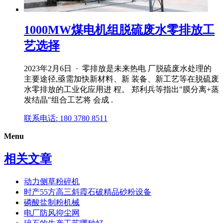
1000MW煤电机组脱硫废水零排放工
艺选择
2023年2月6日 · 零排放是未来热电 厂脱硫废水处理的
主要途径,亟需加快新材料、新 装备、新工艺等在脱硫废
水零排放的工业化应用进 程。 郑利兵等指出"膜分离+蒸
发结晶"组合工艺将 会成 .
联系电话: 180 3780 8511
Menu
相关文章
动力侧草粉碎机
时产55方高三斜霞石破精品砂粉设备
磷酸盐制粉机械
电厂防风抑尘网