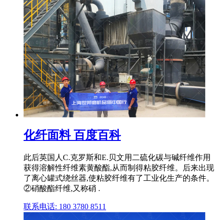
化纤面料 百度百科
此后英国人C.克罗斯和E.贝文用二硫化碳与碱纤维作用
获得溶解性纤维素黄酸酯,从而制得粘胶纤维。后来出现
了离心罐式绕丝器,使粘胶纤维有了工业化生产的条件。
②硝酸酯纤维,又称硝 .
联系电话: 180 3780 8511