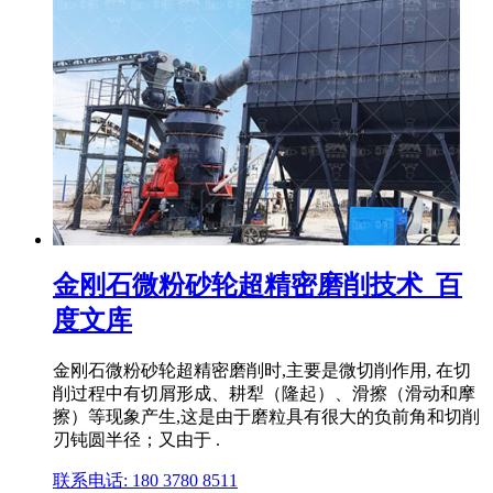
金刚石微粉砂轮超精密磨削技术_百
度文库
金刚石微粉砂轮超精密磨削时,主要是微切削作用, 在切
削过程中有切屑形成、耕犁（隆起）、滑擦（滑动和摩
擦）等现象产生,这是由于磨粒具有很大的负前角和切削
刃钝圆半径；又由于 .
联系电话: 180 3780 8511