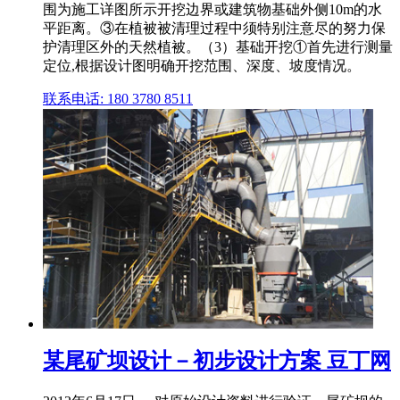
围为施工详图所示开挖边界或建筑物基础外侧10m的水
平距离。③在植被被清理过程中须特别注意尽的努力保
护清理区外的天然植被。（3）基础开挖①首先进行测量
定位,根据设计图明确开挖范围、深度、坡度情况。
联系电话: 180 3780 8511
某尾矿坝设计－初步设计方案 豆丁网