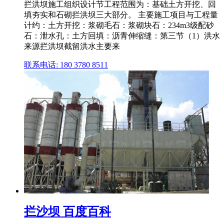
拦洪坝施工组织设计节工程范围为：基础土方开挖、回
填夯实和石砌拦洪坝三大部分。 主要施工项目与工程量
计约：土方开挖：浆砌毛石：浆砌块石：234m3级配砂
石：泄水孔：土方回填：沥青伸缩缝：第三节（1）洪水
来源拦洪坝截留洪水主要来
联系电话: 180 3780 8511
拦沙坝 百度百科