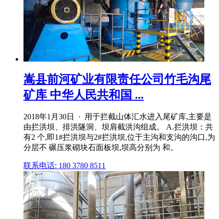
嵩县前河矿业有限责任公司竹毛沟尾
矿库 中华人民共和国 ...
2018年1月30日 · 用于拦截山体汇水进入尾矿库,主要是
由拦洪坝、排洪隧洞、坝肩截洪沟组成。 A.拦洪坝：共
有2 个,即1#拦洪坝与2#拦洪坝,位于主沟和支沟的沟口,为
分层不 碾压浆砌块石面板坝,坝高分别为 和。
联系电话: 180 3780 8511