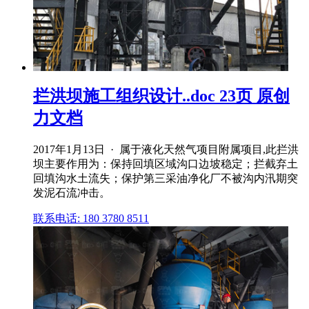
拦洪坝施工组织设计..doc 23页 原创
力文档
2017年1月13日 · 属于液化天然气项目附属项目,此拦洪
坝主要作用为：保持回填区域沟口边坡稳定；拦截弃土
回填沟水土流失；保护第三采油净化厂不被沟内汛期突
发泥石流冲击。
联系电话: 180 3780 8511