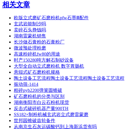
相关文章
欧版立式磨矿石磨粉机pfw石墨Ⅲ配件
玄武岩能制沙吗
卖碎石头挣钱吗
湖南雷蒙机销售
长沙做石膏粉的石膏粉厂
微波预处理粉磨
高速粉碎机fw80的用途
时产150280吨方解石制砂设备
大型全自动立式磨粉机 数字胃肠机
悬辊式矿石磨粉机规格
陶土设备工艺流程陶土设备工艺流程陶土设备工艺流程
振动筛-1414
粗碎pyb2200弹簧圆锥破
矿石磨粉机的分类与区别
湖南衡阳市白云石粉机现货
反击式破碎机器产量900TH
SS182×制粉机械玄武岩立式磨雷蒙磨
世邦园锥破齿轮备件
从南京生石灰运碳酸钙到上海新浜货有吗