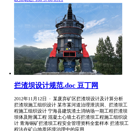
拦渣坝设计规范.doc 豆丁网
2012年11月12日 · 某废弃矿区拦渣坝设计及计算分析
拦渣坝施工组织设计 某市某河道治理泄洪洞、拦渣坝工
程施工组织设计 宁海县建筑渣土消纳场一期工程拦渣坝
坝体及附属工程 混凝土心墙土石拦渣坝工程施工组织设
计 青海铜矿拦渣坝工程安全管理资料全套样本 拦渣坝工
程法在矿山地质环境治理中的应用