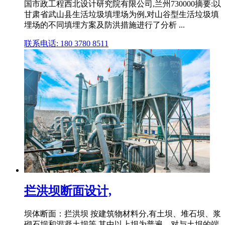
国市政工程西北设计研究院有限公司,兰州730000摘要:以
甘肃省武山县生活垃圾填埋场为例,对山谷型生活垃圾填
埋场的不同填埋方案及防洪措施进行了分析 ...
联系电话: 180 3780 8511
拦洪坝断面设计,
坝体断面：拦洪坝 按建筑物材料分,有土坝、堆石坝、浆
砌石坝和混凝土坝等,其中以上坝为普遍。对与土坝的端