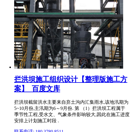
拦洪坝施工组织设计【整理版施工方
案】_百度文库
拦洪坝截留洪水主要来自弃土沟内汇集雨水,该地汛期为
5~10月份,主汛期为6～9月份. 第 （1）拦洪坝工程属于
季节性工程,受水文、气象条件影响较大,因此在施工进度
安排上计划施工时段 .
联系电话: 180 3780 8511