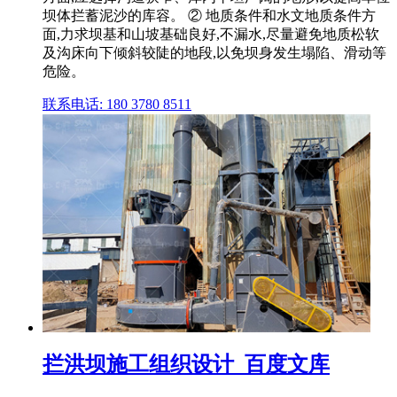
坝体拦蓄泥沙的库容。 ② 地质条件和水文地质条件方
面,力求坝基和山坡基础良好,不漏水,尽量避免地质松软
及沟床向下倾斜较陡的地段,以免坝身发生塌陷、滑动等
危险。
联系电话: 180 3780 8511
拦洪坝施工组织设计_百度文库