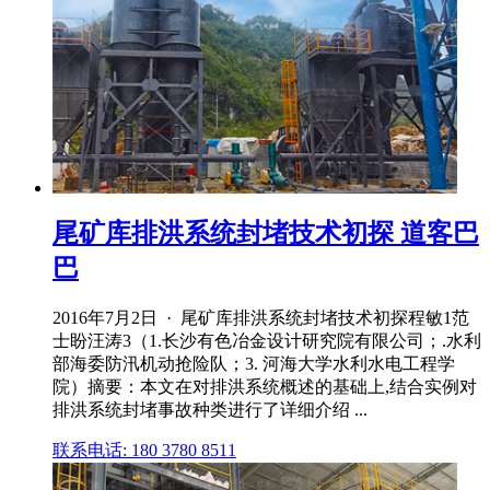
尾矿库排洪系统封堵技术初探 道客巴
巴
2016年7月2日 · 尾矿库排洪系统封堵技术初探程敏1范
士盼汪涛3（1.长沙有色冶金设计研究院有限公司；.水利
部海委防汛机动抢险队；3. 河海大学水利水电工程学
院）摘要：本文在对排洪系统概述的基础上,结合实例对
排洪系统封堵事故种类进行了详细介绍 ...
联系电话: 180 3780 8511