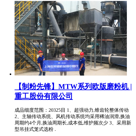
【制粉先锋】MTW系列欧版磨粉机 |
重工股份有限公司
成品细度范围：20325目 1、超强动力,锥齿轮整体传动
2、主轴传动系统、风机传动系统均采用稀油润滑,换油
周期约4个月,换油周期长,成本低,维护频次少 3、采用新
型吊挂式笼式选粉 .