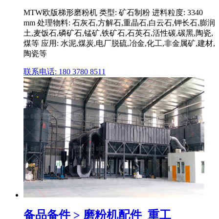
MTW欧版梯形磨粉机 类型: 矿石制粉 进料粒度: 3340
mm 处理物料: 石灰石,方解石,重晶石,白云石,钾长石,膨润
土,麦饭石,磷矿石,锰矿,铁矿石,石英石,活性碳,碳黑,陶瓷,
煤等 应用: 水泥,煤炭,电厂脱硫,冶金,化工,非金属矿,建材,
陶瓷等
联系电话: 180 3780 8511
备品备件 > 磨粉机配件_重工