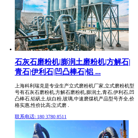
石灰石磨粉机|膨润土磨粉机|方解石|
青石|伊利石|凹凸棒石|铝 ...
上海科利瑞克是专业生产立式磨粉机厂家,立式磨粉机型
号有石灰石磨粉机,方解石磨粉机,膨润土,青石,伊利石,凹
凸棒石,铝矾土,钛白粉,玻璃,中速磨煤机产品型号齐全,价
格实惠,性价比高;立式磨 .
联系电话: 180 3780 8511