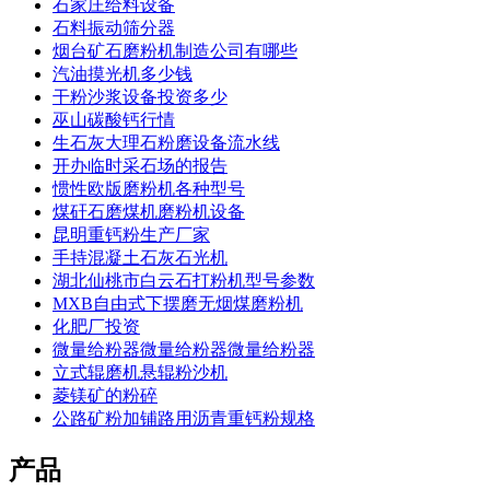
石家庄给料设备
石料振动筛分器
烟台矿石磨粉机制造公司有哪些
汽油摸光机多少钱
干粉沙浆设备投资多少
巫山碳酸钙行情
生石灰大理石粉磨设备流水线
开办临时采石场的报告
惯性欧版磨粉机各种型号
煤矸石磨煤机磨粉机设备
昆明重钙粉生产厂家
手持混凝土石灰石光机
湖北仙桃市白云石打粉机型号参数
MXB自由式下摆磨无烟煤磨粉机
化肥厂投资
微量给粉器微量给粉器微量给粉器
立式辊磨机悬辊粉沙机
菱镁矿的粉碎
公路矿粉加铺路用沥青重钙粉规格
产品