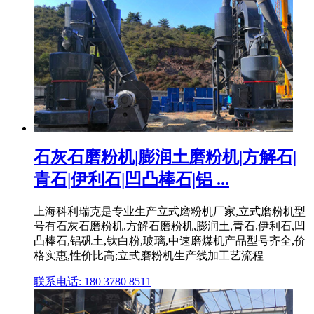
石灰石磨粉机|膨润土磨粉机|方解石|
青石|伊利石|凹凸棒石|铝 ...
上海科利瑞克是专业生产立式磨粉机厂家,立式磨粉机型
号有石灰石磨粉机,方解石磨粉机,膨润土,青石,伊利石,凹
凸棒石,铝矾土,钛白粉,玻璃,中速磨煤机产品型号齐全,价
格实惠,性价比高;立式磨粉机生产线加工艺流程
联系电话: 180 3780 8511