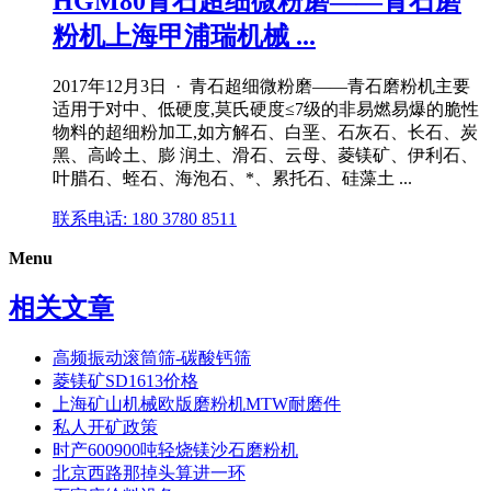
HGM80青石超细微粉磨——青石磨
粉机上海甲浦瑞机械 ...
2017年12月3日 · 青石超细微粉磨——青石磨粉机主要
适用于对中、低硬度,莫氏硬度≤7级的非易燃易爆的脆性
物料的超细粉加工,如方解石、白垩、石灰石、长石、炭
黑、高岭土、膨 润土、滑石、云母、菱镁矿、伊利石、
叶腊石、蛭石、海泡石、*、累托石、硅藻土 ...
联系电话: 180 3780 8511
Menu
相关文章
高频振动滚筒筛-碳酸钙筛
菱镁矿SD1613价格
上海矿山机械欧版磨粉机MTW耐磨件
私人开矿政策
时产600900吨轻烧镁沙石磨粉机
北京西路那掉头算进一环