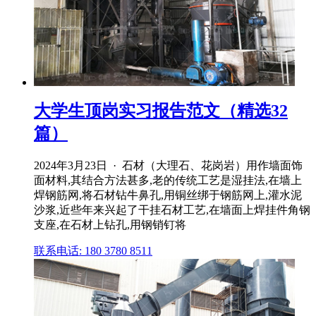
大学生顶岗实习报告范文（精选32
篇）
2024年3月23日 · 石材（大理石、花岗岩）用作墙面饰
面材料,其结合方法甚多,老的传统工艺是湿挂法,在墙上
焊钢筋网,将石材钻牛鼻孔,用铜丝绑于钢筋网上,灌水泥
沙浆,近些年来兴起了干挂石材工艺,在墙面上焊挂件角钢
支座,在石材上钻孔,用钢销钉将
联系电话: 180 3780 8511