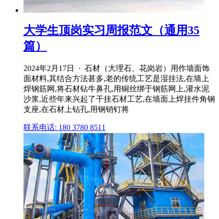
大学生顶岗实习周报范文（通用35
篇）
2024年2月17日 · 石材（大理石、花岗岩）用作墙面饰
面材料,其结合方法甚多,老的传统工艺是湿挂法,在墙上
焊钢筋网,将石材钻牛鼻孔,用铜丝绑于钢筋网上,灌水泥
沙浆,近些年来兴起了干挂石材工艺,在墙面上焊挂件角钢
支座,在石材上钻孔,用钢销钉将
联系电话: 180 3780 8511