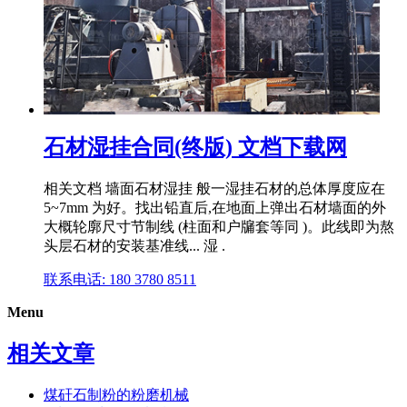
石材湿挂合同(终版) 文档下载网
相关文档 墙面石材湿挂 般一湿挂石材的总体厚度应在
5~7mm 为好。找出铅直后,在地面上弹出石材墙面的外
大概轮廓尺寸节制线 (柱面和户牖套等同 )。此线即为熬
头层石材的安装基准线... 湿 .
联系电话: 180 3780 8511
Menu
相关文章
煤矸石制粉的粉磨机械