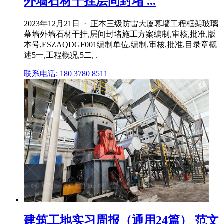
外墙石材干挂层间封堵 ...
2023年12月21日 · 正本三级防雷大厦幕墙工程框架玻璃
幕墙外墙石材干挂,层间封堵施工方案编制,审核,批准,版
本号,ESZAQDGF001编制单位,编制,审核,批准,目录章概
述5一,工程概况,5二, .
联系电话: 180 3780 8511
建筑工地实习周报（通用24篇） 范文