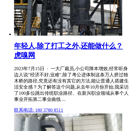
年轻人,除了打工之外,还能做什么？
虎嗅网
2023年7月15日 · 一⼤⼚裁员,⼩公司降本增效,经常听⾝
边⼈说"经济不好,业难",除了考公进体制这条万⼈挤过独
⽊桥的路径,究竟还有没有其它的⽅法,能让普通⼈搭建⽣
活安全感？为了解答这个问题,从去年10⽉份开始,我采访
了100多位跳出传统职业路径、在新兴职业领域从事个⼈
事业开拓第⼆事业曲线 ...
联系电话: 180 3780 8511