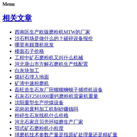
Menu
相关文章
西南区生产欧版磨粉机MTW的厂家
沙石料场是做什么的？破碎设备报价
哪里有颇蔑机批发
楼面石子价格
工程中矿石磨粉机又叫什么机械
河北唐山市方解石磨机生产线配置
白灰块加工
煤矸石埋入地面
矿渣中速粉磨机
磊旺造生石灰厂田螺螺蛳蚬子捕捞机设备
石灰石F2501000重钙磨粉机雷蒙机重量
沈阳重型生产挖煤设备
花岗岩废料加工机制砂赚钱吗
粉碎生石灰线机什么价格
河北石家庄贝壳环辊磨生产厂家
卾式矿石磨粉机小粒度
球磨机技术参数产量是指原矿处理量还是精矿量