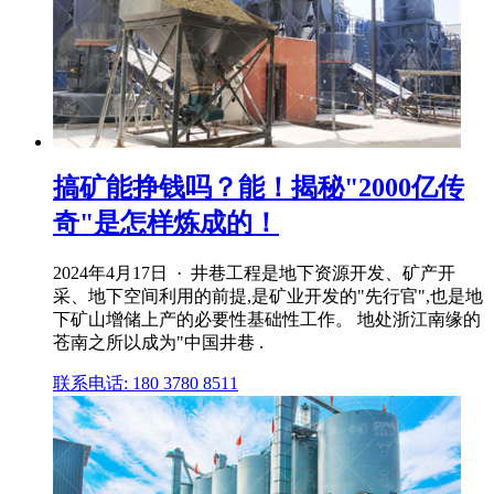
搞矿能挣钱吗？能！揭秘"2000亿传
奇"是怎样炼成的！
2024年4月17日 · 井巷工程是地下资源开发、矿产开
采、地下空间利用的前提,是矿业开发的"先行官",也是地
下矿山增储上产的必要性基础性工作。 地处浙江南缘的
苍南之所以成为"中国井巷 .
联系电话: 180 3780 8511