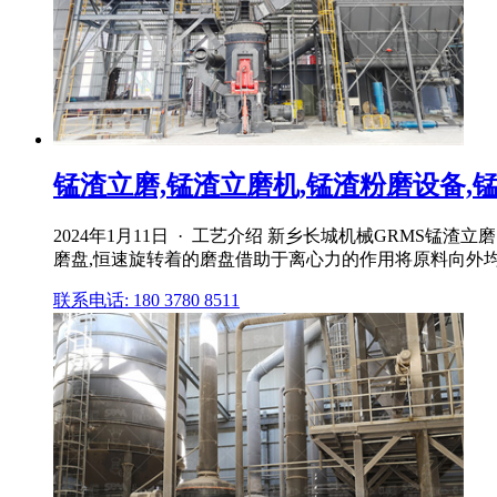
锰渣立磨,锰渣立磨机,锰渣粉磨设备,锰
2024年1月11日 · 工艺介绍 新乡长城机械GRM
磨盘,恒速旋转着的磨盘借助于离心力的作用将原料向外均匀
联系电话: 180 3780 8511