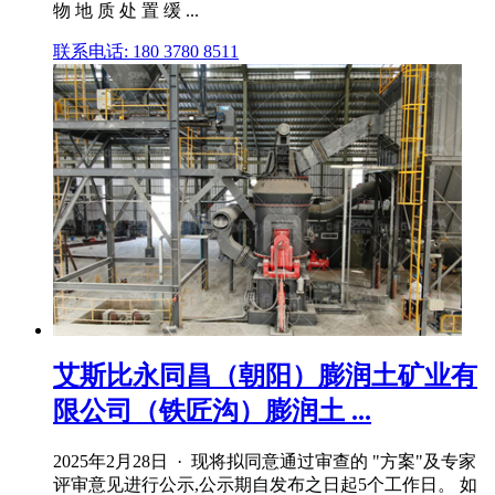
物 地 质 处 置 缓 ...
联系电话: 180 3780 8511
艾斯比永同昌（朝阳）膨润土矿业有
限公司（铁匠沟）膨润土 ...
2025年2月28日 · 现将拟同意通过审查的 "方案"及专家
评审意见进行公示,公示期自发布之日起5个工作日。 如