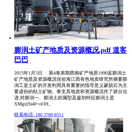
膨润土矿产地质及资源概况.pdf 道客
巴巴
2015年1月5日 · 第4卷第期西南矿产地质1990蓝膨润土
矿产地质及资源概况张祖海江西有色地质研究所摘要膨
润工是土矿的开发利用具有重要的指导意义蒙脱石为主
要虚份的枯土矿物。奉支其地质和资源概况作了肄台论
进,对膨润一、膨润土的属型及鉴别特征膨润土是
XMgx[Si40~oOH。
联系电话: 180 3780 8511