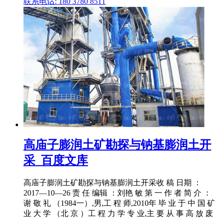
联系电话: 180 3780 8511
高庙子膨润土矿勘探与钠基膨润土开
采_百度文库
高庙子膨润土矿勘探与钠基膨润土开采收 稿 日期 ：
2017—10—26 责 任 编辑 ：刘艳 敏 第 一 作 者 简 介 ：
谢 敬 礼 （1984一）,男,工 程 师,2010年 毕 业 于 中 国 矿
业 大 学 （北 京 ）工 程 力 学 专 业,主 要 从 事 高 放 废