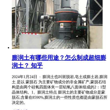
膨润土有哪些用途？怎么制成超细膨
润土？ 知乎
2024年1月24日 · 膨润土也叫斑脱岩,皂土或膨土岩,膨润
土 是以 蒙脱石 为主要矿物成分的非金属矿产,蒙脱石结
构是由两个硅氧四面体夹一层铝氧八面体组成的2：1型
晶体结构。1、膨润土特点 膨润土的主要矿物成分是蒙
脱石,含量在8590%,膨润土的一些性质也都是由蒙脱石所
决定的。