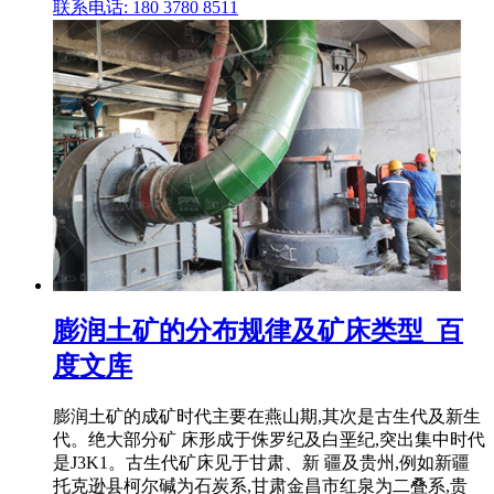
联系电话: 180 3780 8511
膨润土矿的分布规律及矿床类型_百
度文库
膨润土矿的成矿时代主要在燕山期,其次是古生代及新生
代。绝大部分矿 床形成于侏罗纪及白垩纪,突出集中时代
是J3K1。古生代矿床见于甘肃、新 疆及贵州,例如新疆
托克逊县柯尔碱为石炭系,甘肃金昌市红泉为二叠系,贵