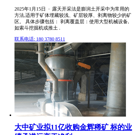
2025年1月15日 · 露天开采法是膨润土开采中为常用的
方法,适用于矿体埋藏较浅、矿层较厚、剥离物较少的矿
区。 具体步骤包括： 剥离覆盖层：使用大型机械设备,
如索斗挖掘机或推土 .
联系电话: 180 3780 8511
大中矿业拟11亿收购金辉稀矿 标的业