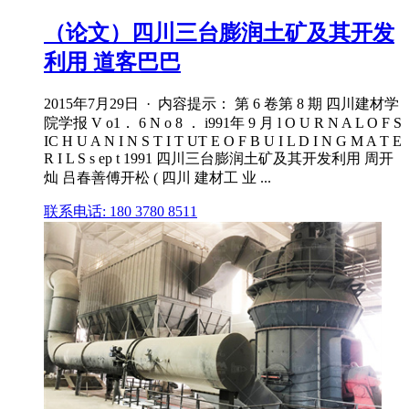
（论文）四川三台膨润土矿及其开发
利用 道客巴巴
2015年7月29日 · 内容提示： 第 6 卷第 8 期 四川建材学
院学报 V o1． 6 N o 8 ． i991年 9 月 l O U R N A L O F S
IC H U A N I N S T I T UT E O F B U I L D I N G M A T E
R I L S s ep t 1991 四川三台膨润土矿及其开发利用 周开
灿 吕春善傅开松 ( 四川 建材工 业 ...
联系电话: 180 3780 8511