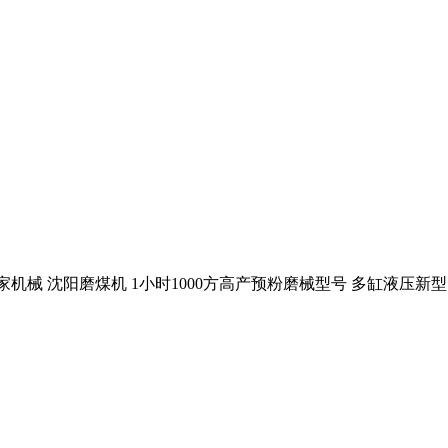
机械 沈阳磨煤机 1小时1000方高产预粉磨械型号 多缸液压新型欧版磨