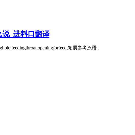
么说_进料口翻译
hole;feedingthroat;openingforfeed,拓展参考汉语 .