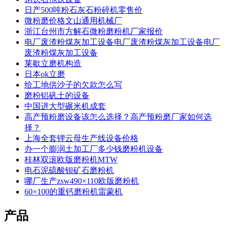
日产500吨粉石灰石粉碎机零售价
微粉磨价格文山通用机械厂
浙江台州市方解石微粉磨粉机厂家报价
电厂废渣粉煤灰加工设备电厂废渣粉煤灰加工设备电厂
废渣粉煤灰加工设备
莱歇立磨机构造
日本ok立磨
给工地供沙子的欠款怎么写
磨粉铝矾土的设备
中国进大型碾米机成套
高产预粉磨设备该怎么选择？高产预粉磨厂家如何选
择？
上海全套锂云母生产线设备价格
办一个膨润土加工厂多少钱磨粉机设备
桂林双滚欧版磨粉机MTW
电石泥硫酸钡矿石磨粉机
哪厂生产zsw490×110欧版磨粉机
60×100的重钙磨粉机雷蒙机
产品