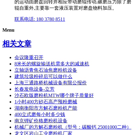
的运动由磨盘回转并相应带动磨辊传动,碾磨压力除了磨
辊自重外,主要靠一套液压装置对磨盘物料加压。
联系电话: 180 3780 8511
Menu
相关文章
会议隆重召开
8米长的螺旋输送机需多大的减速机
立轴沥青焦石油焦磨粉机设备
建筑垃圾粉碎后可以做什么
上海三通路桥机械设备有限公报价
长春发电设备-立芳
沙石欧版磨粉机MTW哪个牌子质量好
1小时400方砂石高产预粉磨械
湖南衡阳市方解石磨粉机产能
400立式磨每小时多少钱
南京锂矿价格磨粉机设备
机械厂的方解石磨粉机（型号：碳酸钙 25001000二种）
龙文区岩山工业磨粉机厂家