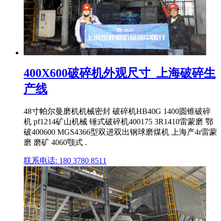
400X600破碎机外观尺寸_上海破碎生
产线
48寸帕尔曼磨机机械密封 破碎机HB40G 1400圆锥破碎
机 pf1214矿山机械 锤式破碎机400175 3R1410雷蒙磨 鄂
破400600 MGS4366型双进双出钢球磨煤机 上海产4r雷蒙
磨 磨矿 4060颚式 .
联系电话: 180 3780 8511