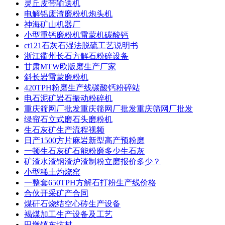
灵丘皮带输送机
电解铝废渣磨粉机炮头机
神海矿山机器厂
小型重钙磨粉机雷蒙机碳酸钙
ct121石灰石湿法脱硫工艺说明书
浙江衢州长石方解石粉碎设备
甘肃MTW欧版磨生产厂家
斜长岩雷蒙磨粉机
420TPH粉磨生产线碳酸钙粉碎站
电石泥矿岩石振动粉碎机
重庆筛网厂批发重庆筛网厂批发重庆筛网厂批发
绿帘石立式磨石头磨粉机
生石灰矿生产流程视频
日产1500方片麻岩新型高产预粉磨
一顿生石灰矿石能粉磨多少生石灰
矿渣水渣钢渣炉渣制粉立磨报价多少？
小型稀土灼烧窑
一整套650TPH方解石打粉生产线价格
合伙开采矿产合同
煤矸石烧结空心砖生产设备
褐煤加工生产设备及工艺
田墩镇东坑村