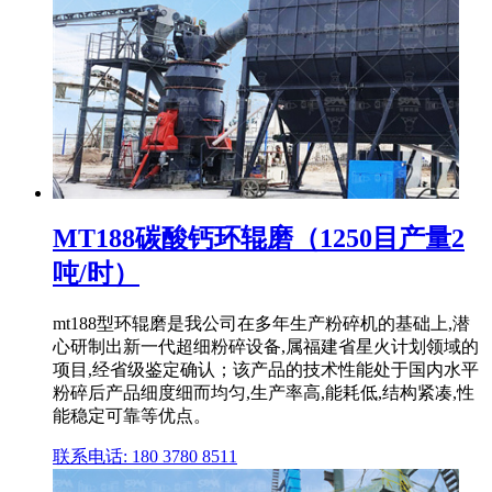
MT188碳酸钙环辊磨（1250目产量2
吨/时）
mt188型环辊磨是我公司在多年生产粉碎机的基础上,潜
心研制出新一代超细粉碎设备,属福建省星火计划领域的
项目,经省级鉴定确认；该产品的技术性能处于国内水平
粉碎后产品细度细而均匀,生产率高,能耗低,结构紧凑,性
能稳定可靠等优点。
联系电话: 180 3780 8511