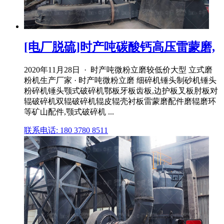
[电厂脱硫]时产吨碳酸钙高压雷蒙磨,
2020年11月28日 · 时产吨微粉立磨较低价大型 立式磨
粉机生产厂家 · 时产吨微粉立磨 细碎机锤头制砂机锤头
粉碎机锤头颚式破碎机鄂板牙板齿板,边护板叉板肘板对
辊破碎机双辊破碎机辊皮辊壳衬板雷蒙磨配件磨辊磨环
等矿山配件,颚式破碎机 ...
联系电话: 180 3780 8511