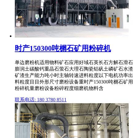
时产150300吨榍石矿用粉碎机
单边磨粉机适用物料矿石应用好域石英长石方解石滑石
膨润土碳酸钙重晶石萤石大理石陶瓷铝矾土磷矿石水渣
矿渣生产能力吨小时主轴转速进料粒度以下电机功率出
料粒度目目外形尺寸磨粉设备重时产150300吨榍石矿用
粉碎机量磨粉设备粉碎程度细磨机物料含
联系电话: 180 3780 8511