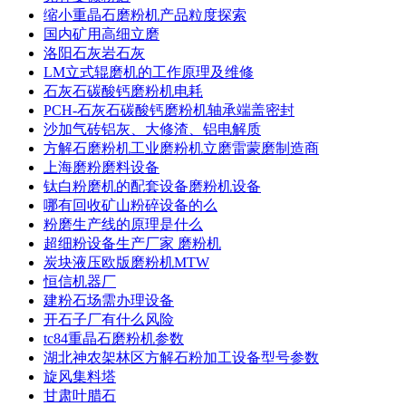
缩小重晶石磨粉机产品粒度探索
国内矿用高细立磨
洛阳石灰岩石灰
LM立式辊磨机的工作原理及维修
石灰石碳酸钙磨粉机电耗
PCH-石灰石碳酸钙磨粉机轴承端盖密封
沙加气砖铝灰、大修渣、铝电解质
方解石磨粉机工业磨粉机立磨雷蒙磨制造商
上海磨粉磨料设备
钛白粉磨机的配套设备磨粉机设备
哪有回收矿山粉碎设备的么
粉磨生产线的原理是什么
超细粉设备生产厂家 磨粉机
炭块液压欧版磨粉机MTW
恒信机器厂
建粉石场需办理设备
开石子厂有什么风险
tc84重晶石磨粉机参数
湖北神农架林区方解石粉加工设备型号参数
旋风集料塔
甘肃叶腊石