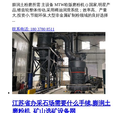
膨润土粉磨所需 主设备 MTW欧版磨粉机 () 国家,明星产
品,锥齿轮整体传动,采用稀油润滑系统；效率高、产量
大,投资小,节能环保,大型非金属矿制粉领域的良好选择
...
联系电话: 180 3780 8511
江苏省办采石场需要什么手续,膨润土
磨粉机_矿山选矿设备网