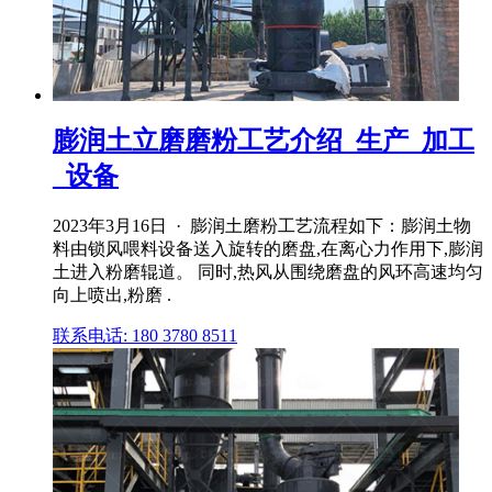
膨润土立磨磨粉工艺介绍_生产_加工
_设备
2023年3月16日 · 膨润土磨粉工艺流程如下：膨润土物
料由锁风喂料设备送⼊旋转的磨盘,在离心力作用下,膨润
土进⼊粉磨辊道。 同时,热风从围绕磨盘的风环高速均匀
向上喷出,粉磨 .
联系电话: 180 3780 8511