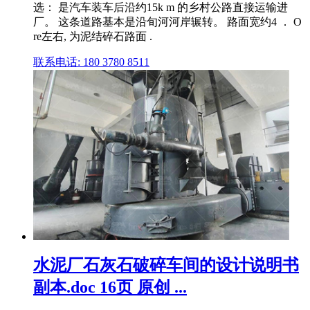
选： 是汽车装车后沿约15k m 的乡村公路直接运输进
厂。 这条道路基本是沿旬河河岸辗转。 路面宽约4 ． O
re左右, 为泥结碎石路面 .
联系电话: 180 3780 8511
水泥厂石灰石破碎车间的设计说明书
副本.doc 16页 原创 ...